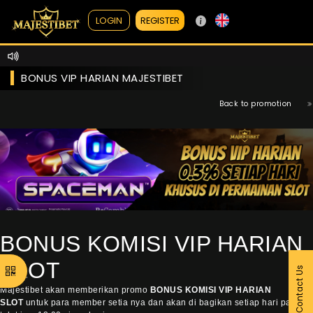
REGISTER
LOGIN
BONUS VIP HARIAN MAJESTIBET
Back to promotion
BONUS KOMISI VIP HARIAN
SLOT
Contact Us
Majestibet akan memberikan promo
BONUS KOMISI VIP HARIAN
SLOT
untuk para member setia nya dan akan di bagikan setiap hari paling