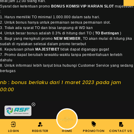
telat jam 12.00 siang hari.
Syarat dan ketentuan promo
BONUS KOMISI VIP HARIAN SLOT
majestibet
:
1. Harus memiliki TO minimal 1.000.000 dalam satu hari.
2. Untuk bonus hanya untuk permainan semua permainan slot.
3. Tidak ada syarat TO dan bisa langsung di WD kan
4. Untuk besar bonus adalah 0.3% di hitung dari TO (
TO Bettingan
)
5. Bagi yang mengikuti promo
NEW MEMBER
, TO akan mulai di hitung jika
sudah di nyatakan selesai dalam promo tersebut
6. Keputusan pihak
MAJESTIBET
tidak dapat diganggu gugat
7. Promo dapat berubah sewaktu-waktu tanpa pemberitahuan terlebh
dahulu
8. Untuk informasi lebih lanjut bisa hubungi Customer Service yang sedang
bertugas
nb : bonus berlaku dari 1 maret 2023 pada jam
00:00
LOGIN
REGISTER
HOME
PROMOTION
CONTACT US