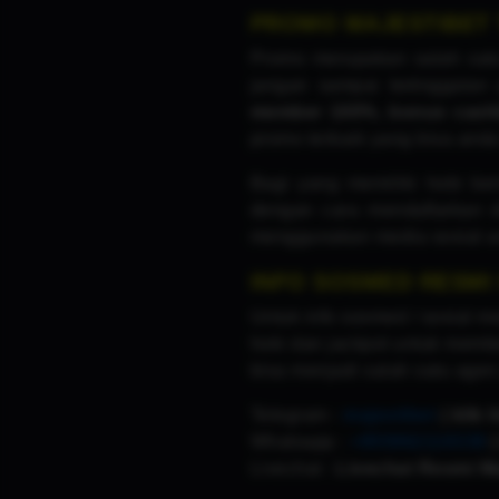
PROMO MAJESTIBET 
Promo merupakan salah satu 
jangan sampai ketinggalan 
member 100%, bonus cashba
promo terbaik yang bisa anda
Bagi yang memiliki hobi be
dengan cara mendaftarkan di
menggunakan media sosial a
INFO SOSMED RESMI
Untuk info sosmed / sosial m
hoki dan jackpot untuk memb
bisa menjadi salah satu agen 
Telegram :
majestibet
( klik 
Whatsapp :
+855962116338
(
Livechat :
Livechat Resmi Maje