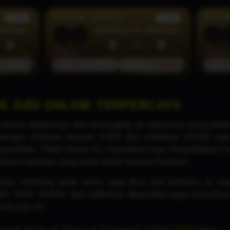
S JUDI ONLINE TERPERCAYA
 online terpercaya dan terlengkap di Indonesia yang bek
ngan minimal deposit 5.000 dan withdraw 15.000 saj
ajestibet. Tidak hanya itu, majestibet juga menyediakan l
semua kendala yang anda alami selama bermain.
akun rekening bank resmi juga bisa ikut bermain di m
ANA, OVO, GOPAY dan LINKAJA. Majestibet juga menerima d
msel dan XL.