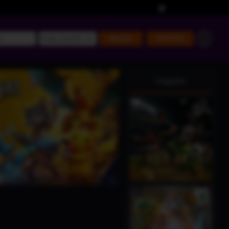
DAFTAR
MASUK
Unggulan
Selanjutnya