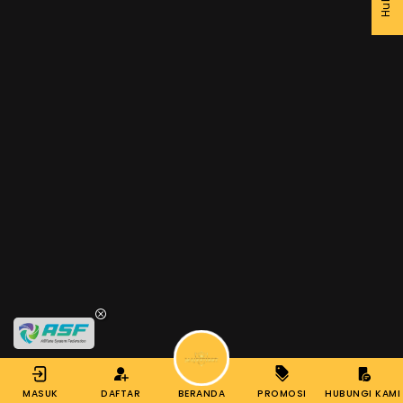
MASUK
DAFTAR
BERANDA
PROMOSI
HUBUNGI KAMI