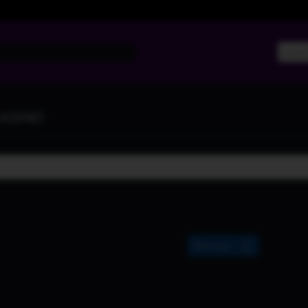
CASINO
Memuat...