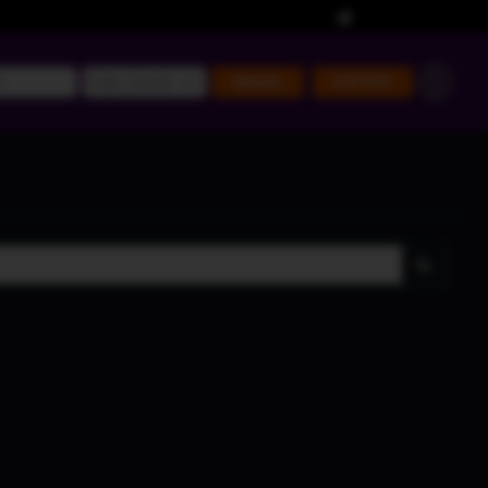
DAFTAR
MASUK