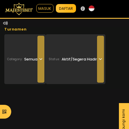
DAFTAR
MASUK
Turnamen
Semua
Aktif/Segera Hadir
Category:
Status:
Hubungi kami