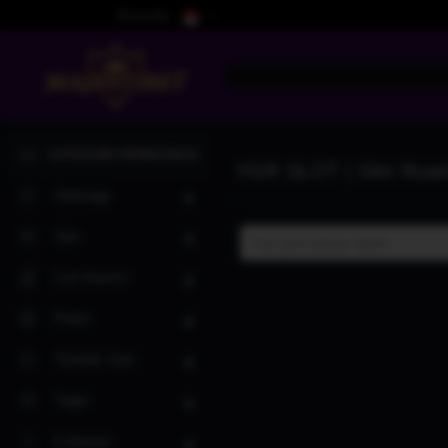
Beranda
KATEGORI PERMAINAN
YGR SLOT | Slot Rua
Olahraga
Slot
Live Kasino
Poker
Tembak Ikan
Togel
E-Kasino