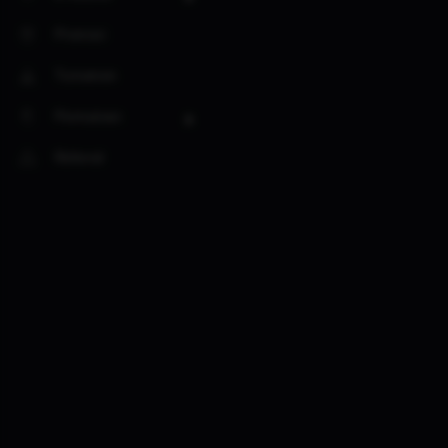
Promosi
Turnamen
Permainan
Referral