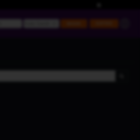
DAFTAR
MASUK