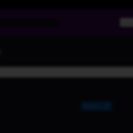
g
Memuat...