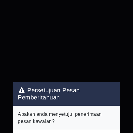
Persetujuan Pesan
Pemberitahuan
Apakah anda menyetujui penerimaan
pesan kawalan?