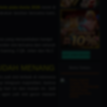
bola piala dunia 2026
resmi di
elakukan taruhan bersama kami,
sia yang menyediakan hampir
vider slot ternama dari seluruh
ax Gaming, CQ9, Joker dan NLC
LIHAT LEBIH BANYAK
MUDAH MENANG
Berita Terbaru
 judi slot terbaik di indonesia
Rams legend
Cooper Kupp
p telegram majestibet, karena
receives unfortunate
Hall of Fame
hari ini dan malam ini. Jadi
prediction from
i agen judi slot gacor maxwin
ESPN