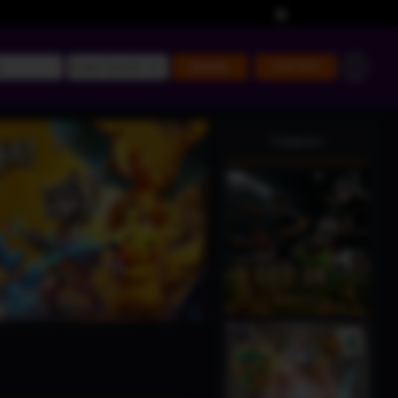
DAFTAR
MASUK
Unggulan
Selanjutnya