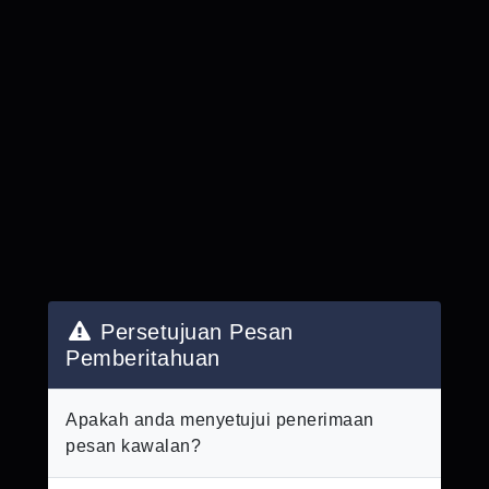
Persetujuan Pesan
Pemberitahuan
Apakah anda menyetujui penerimaan
pesan kawalan?