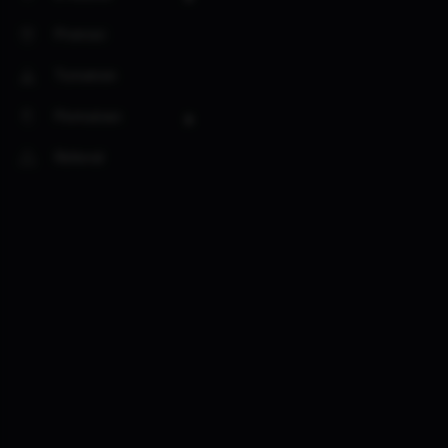
Promosi
Turnamen
Permainan
Referral