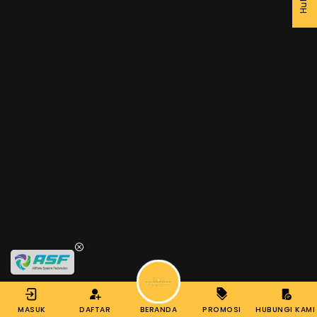
MASUK
DAFTAR
BERANDA
PROMOSI
HUBUNGI KAMI