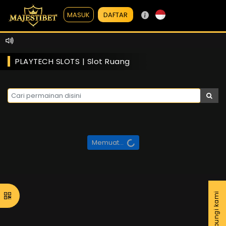
DAFTAR
MASUK
PLAYTECH SLOTS | Slot Ruang
Memuat...
Hubungi kami