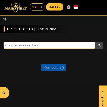
DAFTAR
MASUK
BESOFT SLOTS | Slot Ruang
Memuat...
Hubungi kami